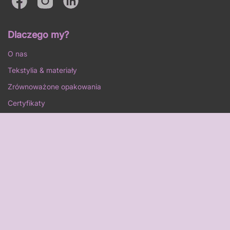
Dlaczego my?
O nas
Tekstylia & materiały
Zrównoważone opakowania
Certyfikaty
Klienci
Blog
Kontakt
Produkty
Swag box
Bluzy