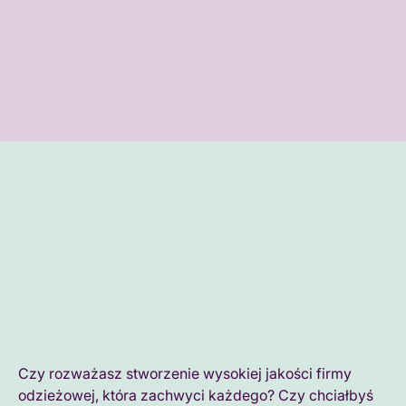
programy poprawy warunków pracy wykraczające
poza standardy branżowe i lokalne przepisy, a także
dostawców, którzy posiadają certyfikaty branżowe za
swoją pracę, aby zmniejszyć wpływ na środowisko.
Czy rozważasz stworzenie wysokiej jakości firmy
odzieżowej, która zachwyci każdego? Czy chciałbyś