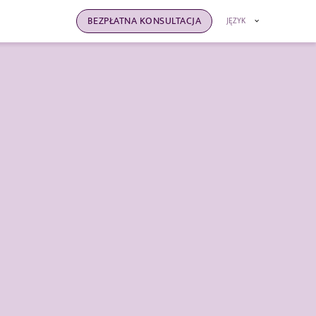
BEZPŁATNA KONSULTACJA
JĘZYK