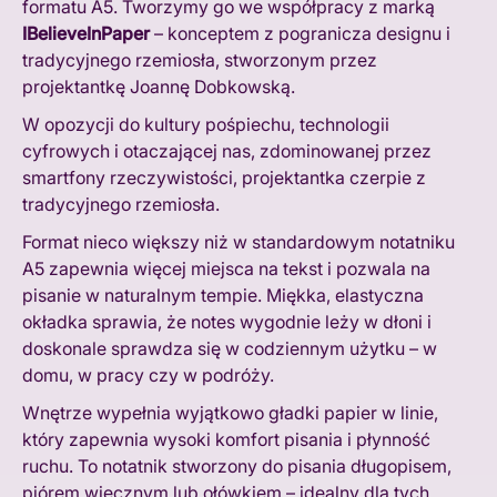
formatu A5. Tworzymy go we współpracy z marką
IBelieveInPaper
– konceptem z pogranicza designu i
tradycyjnego rzemiosła, stworzonym przez
projektantkę Joannę Dobkowską.
W opozycji do kultury pośpiechu, technologii
cyfrowych i otaczającej nas, zdominowanej przez
smartfony rzeczywistości, projektantka czerpie z
tradycyjnego rzemiosła.
Format nieco większy niż w standardowym notatniku
A5 zapewnia więcej miejsca na tekst i pozwala na
pisanie w naturalnym tempie. Miękka, elastyczna
okładka sprawia, że notes wygodnie leży w dłoni i
doskonale sprawdza się w codziennym użytku – w
domu, w pracy czy w podróży.
Wnętrze wypełnia wyjątkowo gładki papier w linie,
który zapewnia wysoki komfort pisania i płynność
ruchu. To notatnik stworzony do pisania długopisem,
piórem wiecznym lub ołówkiem – idealny dla tych,