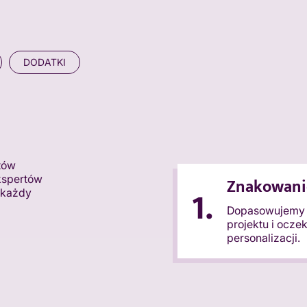
DODATKI
tów
kspertów
Znakowani
1.
 każdy
Dopasowujemy t
projektu i ocze
personalizacji.